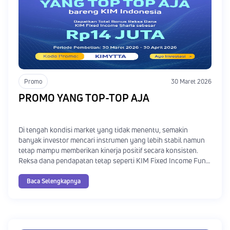
Promo
30 Maret 2026
PROMO YANG TOP-TOP AJA
Di tengah kondisi market yang tidak menentu, semakin
banyak investor mencari instrumen yang lebih stabil namun
tetap mampu memberikan kinerja positif secara konsisten.
Reksa dana pendapatan tetap seperti KIM Fixed Income Fund
Plus dan KIM Fixed Income Sharia menjadi pilihan yang
relevan karena performanya yang konsisten sejak peluncuran
Baca Selengkapnya
tanpa mengalami negative drawdown hingga 30 Maret 2026.
Untuk mendukung momentum ini, SayaKaya menghadirkan
promo spesial bagi teman yamin yang ingin tetap cuan
dengan strategi investasi yang lebih stabil.