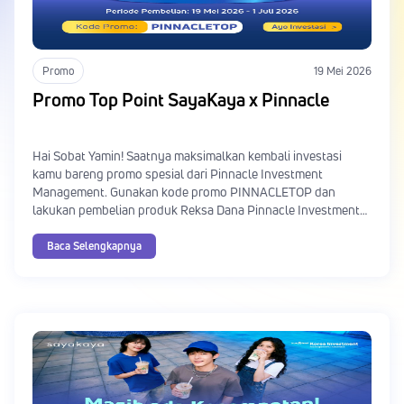
Promo
19 Mei 2026
Promo Top Point SayaKaya x Pinnacle
Hai Sobat Yamin! Saatnya maksimalkan kembali investasi
kamu bareng promo spesial dari Pinnacle Investment
Management. Gunakan kode promo PINNACLETOP dan
lakukan pembelian produk Reksa Dana Pinnacle Investment
Management mulai dari Rp10.000.000 di aplikasi SayaKaya
untuk mengumpulkan poin sebanyak-banyaknya. Semakin
Baca Selengkapnya
tinggi total poin yang kamu kumpulkan, semakin besar
kesempatan mendapatkan bonus Reksa Dana dengan total
hadiah hingga Rp50.000.000!