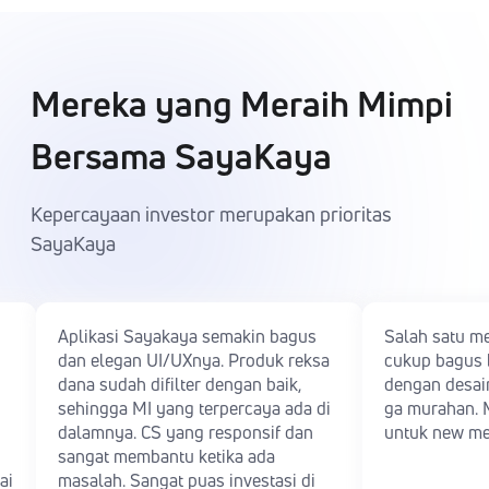
Mereka yang Meraih Mimpi
Bersama SayaKaya
Kepercayaan investor merupakan prioritas
SayaKaya
App SayaKaya sangat
Aplikasinya sang
mempermudah investor awam
informasi tenta
seperti saya untuk mengetahui
Dana disediakan
secara langsung tujuan investasi
Selain itu, aplik
dan sangat dipermudah untuk
dilengkapi deng
memilih produk investasi reksa dana
portofolio yang
sesuai dengan return yg terbaik.