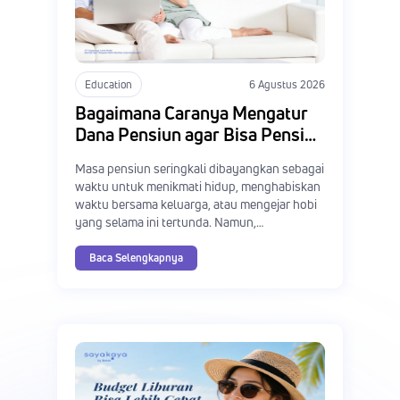
Education
6 Agustus 2026
Bagaimana Caranya Mengatur
Dana Pensiun agar Bisa Pensiun
dengan Tenang?
Masa pensiun seringkali dibayangkan sebagai
waktu untuk menikmati hidup, menghabiskan
waktu bersama keluarga, atau mengejar hobi
yang selama ini tertunda. Namun,
kenyataannya masih banyak orang yang
memasuki masa pensiun dengan rasa
Baca Selengkapnya
khawatir karena belum memiliki dana yang
cukup untuk memenuhi kebutuhan hidup.