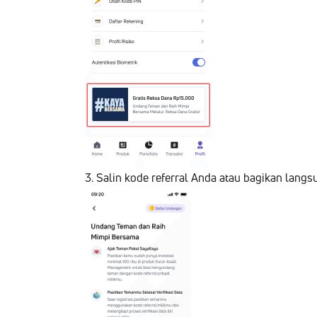
3. Salin kode referral Anda atau bagikan langsu