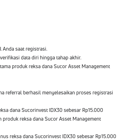
Anda saat registrasi.
rifikasi data diri hingga tahap akhir.
rtama produk reksa dana Sucor Asset Management
a referral berhasil menyelesaikan proses registrasi
reksa dana Sucorinvest IDX30 sebesar Rp15.000
an produk reksa dana Sucor Asset Management
onus reksa dana Sucorinvest IDX30 sebesar Rp15.000