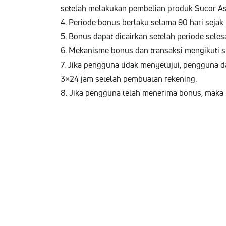
setelah melakukan pembelian produk Sucor A
4. Periode bonus berlaku selama 90 hari sejak 
5. Bonus dapat dicairkan setelah periode selesa
6. Mekanisme bonus dan transaksi mengikuti s
7. Jika pengguna tidak menyetujui, pengguna
3×24 jam setelah pembuatan rekening.
8. Jika pengguna telah menerima bonus, maka