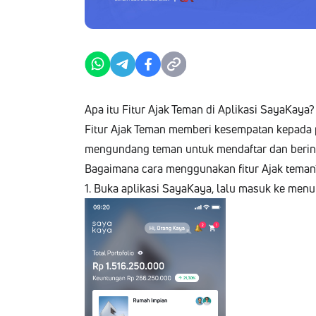
Apa itu Fitur Ajak Teman di Aplikasi SayaKaya?
Fitur Ajak Teman memberi kesempatan kepada
mengundang teman untuk mendaftar dan berinv
Bagaimana cara menggunakan fitur Ajak teman
1. Buka aplikasi SayaKaya, lalu masuk ke menu 