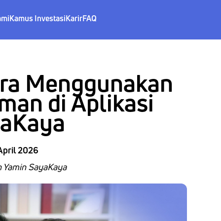
ami
Kamus Investasi
Karir
FAQ
ara Menggunakan
eman di Aplikasi
aKaya
April 2026
eh Yamin SayaKaya