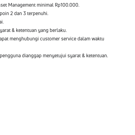
sset Management minimal Rp100.000.
poin 2 dan 3 terpenuhi.
i.
yarat & ketentuan yang berlaku.
 dapat menghubungi customer service dalam waktu
 pengguna dianggap menyetujui syarat & ketentuan.