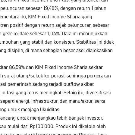
 peluncuran sebesar 19,48%, dengan return 1 tahun
ementara itu, KIM Fixed Income Sharia yang
ren positif dengan return sejak peluncuran sebesar
n year-to-date sebesar 1,04%. Data ini menunjukkan
han yang stabil dan konsisten. Stabilitas ini tidak
ang disiplin, di mana sebagian besar aset dialokasikan
tar 86,59% dan KIM Fixed Income Sharia sekitar
h surat utang/sukuk korporasi, sehingga pergerakan
asi pemerintah sedang terjadi outflow akibat
inflasi yang terus meningkat. Selain itu, diversifikasi
seperti energi, infrastruktur, dan manufaktur, serta
ng untuk menjaga likuiditas.
 dirancang untuk menjangkau lebih banyak investor,
kau mulai dari Rp100.000. Produk ini dikelola oleh
asi serta berada di bawah pengawasan Otoritas Jasa