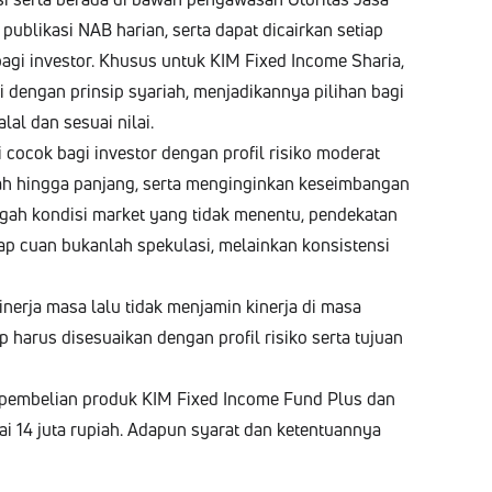
publikasi NAB harian, serta dapat dicairkan setiap
bagi investor. Khusus untuk KIM Fixed Income Sharia,
i dengan prinsip syariah, menjadikannya pilihan bagi
al dan sesuai nilai.
i cocok bagi investor dengan profil risiko moderat
gah hingga panjang, serta menginginkan keseimbangan
tengah kondisi market yang tidak menentu, pendekatan
ap cuan bukanlah spekulasi, melainkan konsistensi
inerja masa lalu tidak menjamin kinerja di masa
 harus disesuaikan dengan profil risiko serta tujuan
pembelian produk KIM Fixed Income Fund Plus dan
i 14 juta rupiah. Adapun syarat dan ketentuannya