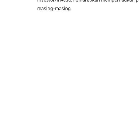
masing-masing.