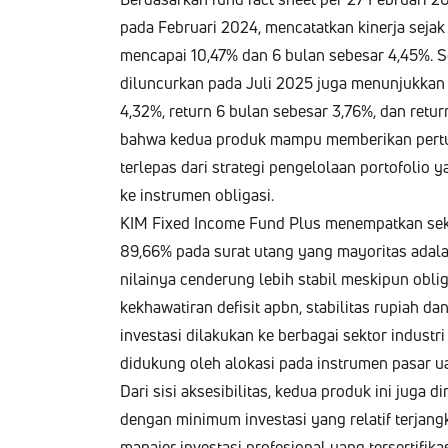
pada Februari 2024, mencatatkan kinerja sejak
mencapai 10,47% dan 6 bulan sebesar 4,45%. S
diluncurkan pada Juli 2025 juga menunjukkan t
4,32%, return 6 bulan sebesar 3,76%, dan retur
bahwa kedua produk mampu memberikan pertumbu
terlepas dari strategi pengelolaan portofolio y
ke instrumen obligasi.
KIM Fixed Income Fund Plus menempatkan seki
89,66% pada surat utang yang mayoritas adala
nilainya cenderung lebih stabil meskipun oblig
kekhawatiran defisit apbn, stabilitas rupiah dan 
investasi dilakukan ke berbagai sektor industri 
didukung oleh alokasi pada instrumen pasar ua
Dari sisi aksesibilitas, kedua produk ini juga
dengan minimum investasi yang relatif terjang
manajer investasi profesional yang tersertifik