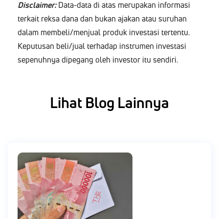
Disclaimer:
Data-data di atas meru­pakan infor­masi
terkait reksa dana dan bukan ajakan atau suruhan
dalam membeli/menjual pro­duk inves­tasi ter­ten­tu.
Kepu­tu­san beli/jual ter­hadap instru­men inves­tasi
sepenuh­nya dipegang oleh investor itu sendiri.
Lihat Blog Lainnya