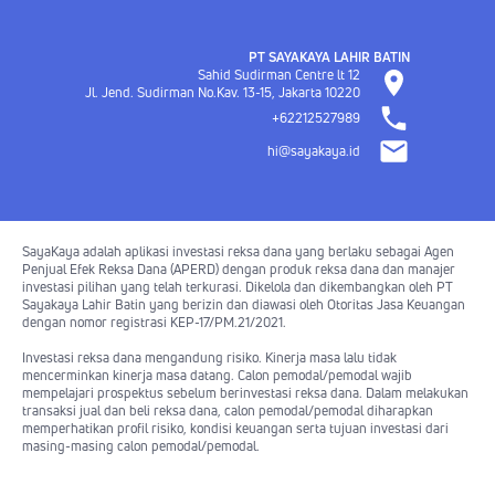
PT SAYAKAYA LAHIR BATIN
Sahid Sudirman Centre lt 12
Jl. Jend. Sudirman No.Kav. 13-15, Jakarta
10220
+62212527989
hi@sayakaya.id
SayaKaya adalah aplikasi investasi reksa dana yang berlaku sebagai Agen
Penjual Efek Reksa Dana (APERD) dengan produk reksa dana dan manajer
investasi pilihan yang telah terkurasi. Dikelola dan dikembangkan oleh PT
Sayakaya Lahir Batin yang berizin dan diawasi oleh Otoritas Jasa Keuangan
dengan nomor registrasi KEP-17/PM.21/2021.
Investasi reksa dana mengandung risiko. Kinerja masa lalu tidak
mencerminkan kinerja masa datang. Calon pemodal/pemodal wajib
mempelajari prospektus sebelum berinvestasi reksa dana. Dalam melakukan
transaksi jual dan beli reksa dana, calon pemodal/pemodal diharapkan
memperhatikan profil risiko, kondisi keuangan serta tujuan investasi dari
masing-masing calon pemodal/pemodal.