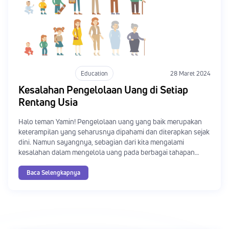
Education
28 Maret 2024
Kesalahan Pengelolaan Uang di Setiap
Rentang Usia
Halo teman Yamin! Pengelolaan uang yang baik merupakan
keterampilan yang seharusnya dipahami dan diterapkan sejak
dini. Namun sayangnya, sebagian dari kita mengalami
kesalahan dalam mengelola uang pada berbagai tahapan
kehidupan. Dari usia muda hingga usia lanjut, kesalahan-
kesalahan ini bisa memiliki dampak jangka panjang yang
Baca Selengkapnya
serius terhadap keuangan pribadi. Mari kita telaah kesalahan
pengelolaan uang yang umum terjadi di setiap tahapan usia.