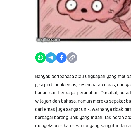
Banyak perib­a­hasa atau ungka­pan yang meli­
ji, seper­ti anak emas, kesem­patan emas, dan y
ha­t­ian dari berba­gai per­ad­a­ban. Pada­hal, per
wilayah dan bahasa, namun mere­ka sep­a­kat bah­
dari emas juga san­gat unik, war­nanya tidak tern­
berba­gai barang unik yang indah. Tak her­an ap
mengek­spre­sikan sesu­atu yang san­gat indah a