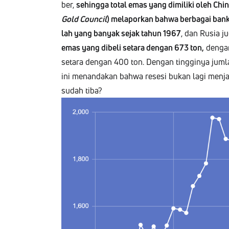
ber,
sehing­ga total emas yang dim­i­li­ki oleh Chi
Gold Coun­cil
) mela­porkan bah­wa berba­gai ban
lah yang banyak sejak tahun 1967
, dan Rusia ju
emas yang dibeli setara den­gan 673 ton,
den­gan
setara den­gan 400 ton. Den­gan tingginya jum­la
ini menan­dakan bah­wa resesi bukan lagi men­ja
sudah tiba?