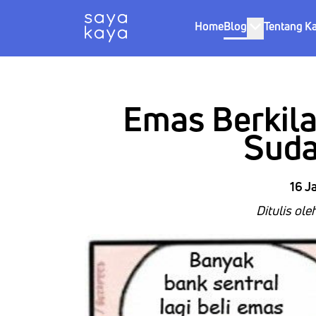
Home
Blog
Tentang K
Emas Berkila
Suda
16 J
Ditulis ol