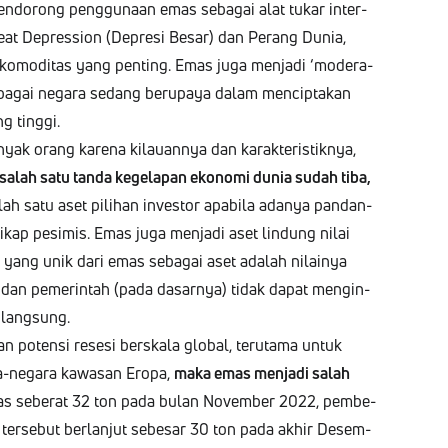
n­dorong peng­gu­naan emas seba­gai alat tukar inter­
 Great Depres­sion (Depre­si Besar) dan Perang Dunia,
omod­i­tas yang pent­ing. Emas juga men­ja­di ‘mod­er­a­
erba­gai negara sedang beru­paya dalam men­cip­takan
ng tinggi.
ak orang kare­na kilauan­nya dan karak­ter­is­tiknya,
 salah satu tan­da kege­la­pan ekono­mi dunia sudah tiba,
lah satu aset pil­i­han investor apa­bi­la adanya pan­dan­
ap pes­imis. Emas juga men­ja­di aset lin­dung nilai
tik yang unik dari emas seba­gai aset adalah nilainya
 dan pemer­in­tah (pada dasarnya) tidak dap­at meng­in­
a langsung.
n poten­si resesi berskala glob­al, teruta­ma untuk
ara-negara kawasan Eropa,
maka emas men­ja­di salah
mas seber­at 32 ton pada bulan Novem­ber 2022, pem­be­
n terse­but berlan­jut sebe­sar 30 ton pada akhir Desem­