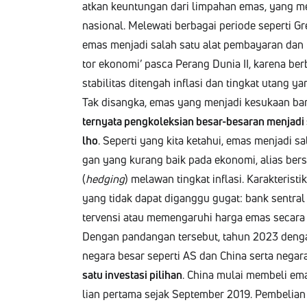
atkan keun­tun­gan dari limpa­han emas, yang me
na­sion­al. Mele­wati berba­gai peri­ode seper­ti
emas men­ja­di salah satu alat pem­ba­yaran dan k
tor ekono­mi’ pas­ca Perang Dunia II, kare­na b
sta­bil­i­tas diten­gah inflasi dan tingkat utang ya
Tak disang­ka, emas yang men­ja­di kesukaan bany
terny­a­ta pengkolek­sian besar-besaran men­ja­di
lho
. Seper­ti yang kita ketahui, emas men­ja­di sa
gan yang kurang baik pada ekono­mi, alias bersik
(
hedg­ing
) melawan tingkat inflasi. Karak­ter­is­
yang tidak dap­at digang­gu gugat: bank sen­tral
ter­ven­si atau memen­garuhi har­ga emas secar
Den­gan pan­dan­gan terse­but, tahun 2023 den­ga
negara besar seper­ti AS dan Chi­na ser­ta neg
satu inves­tasi pil­i­han
. Chi­na mulai mem­be­li e
lian per­ta­ma sejak Sep­tem­ber 2019. Pem­be­lia