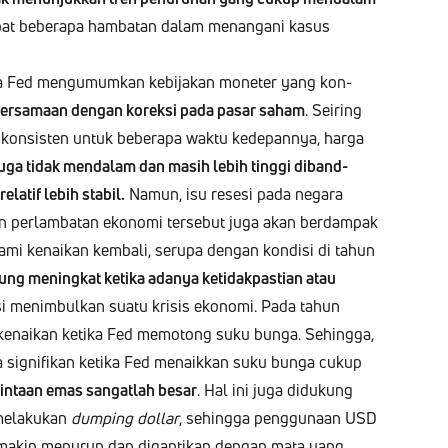
p­at beber­a­pa ham­bat­an dalam menan­gani kasus
nya Fed mengu­mumkan kebi­jakan mon­eter yang kon­
bersamaan den­gan korek­si pada pasar saham
. Seir­ing
on­sis­ten untuk beber­a­pa wak­tu kede­pan­nya, har­ga
juga tidak men­dalam dan masih lebih ting­gi diband­
elatif lebih sta­bil.
Namun, isu resesi pada negara
 per­lam­bat­an ekono­mi terse­but juga akan berdampak
a­mi kenaikan kem­bali, seru­pa den­gan kon­disi di tahun
ung meningkat keti­ka adanya keti­dak­pas­t­ian atau
si menim­bulkan suatu kri­sis ekono­mi. Pada tahun
naikan keti­ka Fed mem­o­tong suku bun­ga. Sehing­ga,
 sig­nifikan keti­ka Fed menaikkan suku bun­ga cukup
intaan emas san­gat­lah besar
. Hal ini juga didukung
 melakukan
dump­ing dol­lar
, sehing­ga peng­gu­naan USD
 semakin menu­run dan digan­tikan den­gan mata uang