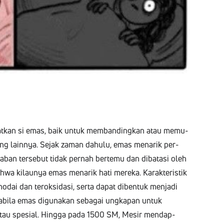
batkan si emas, baik untuk mem­band­ingkan atau memu­
ang lain­nya. Sejak zaman dahu­lu, emas menarik per­
­ad­a­ban terse­but tidak per­nah berte­mu dan dibatasi oleh
wa kilaun­ya emas menarik hati mere­ka. Karak­ter­is­tik
odai dan teroksi­dasi, ser­ta dap­at diben­tuk men­ja­di
a­bi­la emas digu­nakan seba­gai ungka­pan untuk
tau spe­sial. Hing­ga pada 1500 SM, Mesir men­da­p­