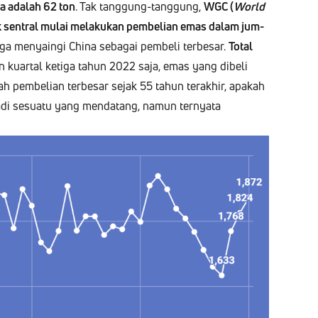
­na adalah 62 ton
. Tak tang­gung-tang­gung,
WGC (
World
k sen­tral mulai melakukan pem­be­lian emas dalam jum­
ga menyain­gi Chi­na seba­gai pem­be­li terbe­sar.
Total
 kuar­tal keti­ga tahun 2022 saja, emas yang dibeli
h pem­be­lian terbe­sar sejak 55 tahun ter­akhir, apakah
­di sesu­atu yang men­datang, namun terny­a­ta