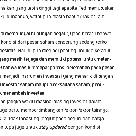
naikan yang lebih ting­gi lagi apa­bi­la Fed memu­tuskan
uku bun­ganya, walaupun masih banyak fak­tor lain
am mem­pun­yai hubun­gan negatif
, yang berar­ti bah­wa
a kon­disi dari pasar saham cen­derung sedang terko­
­imis. Hal ini pun men­ja­di pent­ing untuk dike­tahui
ang masih ter­ja­ga dan memi­li­ki poten­si untuk melan­
t
bah­wa masih ter­da­p­at poten­si pelema­han pada pasar
s men­ja­di instru­men inves­tasi yang menarik di ten­gah
gi investor saham maupun rek­sadana saham, penu­
uk menam­bah investasi.
dan jang­ka wak­tu mas­ing-mas­ing investor dalam
juga per­lu mem­per­tim­bangkan fak­tor-fak­tor lain­nya,
r kita tidak lang­sung tergiur pada penu­runan har­ga
an lupa juga untuk
stay updat­ed
den­gan kon­disi