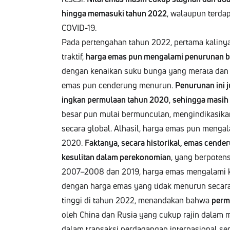
hing­ga mema­su­ki tahun 2022
, walaupun ter­da­
COVID-19.
Pada perten­ga­han tahun 2022, per­ta­ma kali
trak­tif,
har­ga emas pun men­gala­mi penu­runan 
den­gan kenaikan suku bun­ga yang mer­a­ta dan k
emas pun cen­derung menu­run.
Penu­runan ini 
ingkan per­mu­laan tahun 2020
,
sehing­ga masih r
besar pun mulai bermuncu­lan, mengindikasikan
secara glob­al. Alhasil, har­ga emas pun men­gal
2020.
Fak­tanya, secara his­torikal, emas cen­der
kesuli­tan dalam perekono­mi­an
, yang berpoten­
2007–2008 dan 2019, har­ga emas men­gala­mi ke
den­gan har­ga emas yang tidak menu­run secara
ting­gi di tahun 2022, menan­dakan bah­wa
per­m
oleh Chi­na dan Rusia yang cukup rajin dalam
dalam transak­si perda­gan­gan inter­na­sion­al