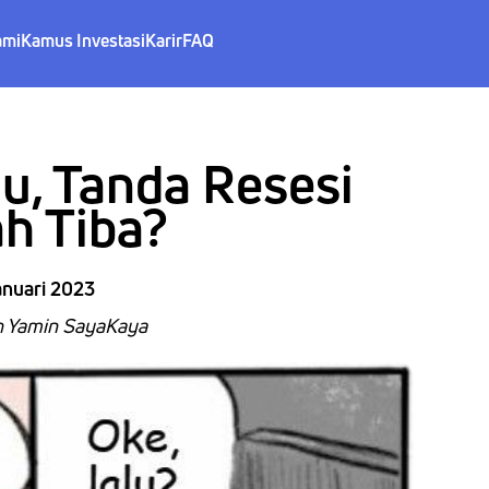
ami
Kamus Investasi
Karir
FAQ
u, Tanda Resesi
h Tiba?
anuari 2023
eh Yamin SayaKaya