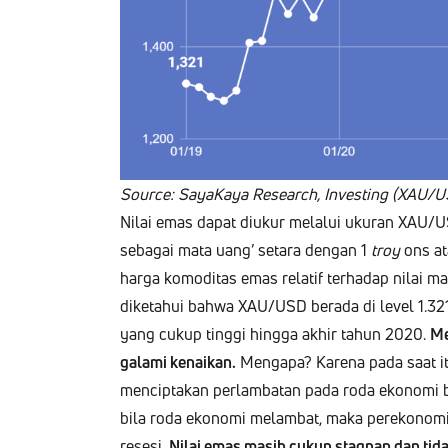
Source: SayaKaya Research, Invest­ing (XAU/U
Nilai emas dap­at diukur melalui uku­ran XAU/
seba­gai mata uang’ setara den­gan 1
troy
ons at
har­ga komod­i­tas emas relatif ter­hadap nilai ma
dike­tahui bah­wa XAU/USD bera­da di lev­el 1.3
yang cukup ting­gi hing­ga akhir tahun 2020.
Me
gala­mi kenaikan.
Men­ga­pa? Kare­na pada saat it
men­cip­takan per­lam­bat­an pada roda ekono­m
bi­la roda ekono­mi melam­bat, maka perekono­mi­
resesi.
Nilai emas masih cukup stag­nan dan ti