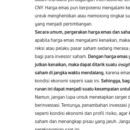
CNY. Har­ga emas pun berpoten­si men­gala­mi ke
untuk menghen­tikan atau mem­o­tong tingkat s
yang men­ja­di pertimbangan.
Secara umum, perg­er­akan har­ga emas dan sah
apa­bi­la har­ga emas men­gala­mi kenaikan, mak
rek­si atau pelaku pasar saham sedang merasa pes
bagi para investor saham.
Den­gan har­ga emas y
jutkan kenaikan, maka dap­at ditarik suatu
insigh
saham di jang­ka wak­tu men­datang
, kare­na ema
kon­disi ekono­mi seper­ti saat ini.
Sehing­ga, ba
runan ini dap­at men­ja­di suatu kesem­patan unt
Namun, jan­gan lupa untuk mene­tap­kan tar­get 
berin­ves­tasi. Ten­tun­ya, penam­ba­han inves­tasi 
seper­ti kon­disi ekono­mi dan pro­fil risiko, aga
saham dan menangkap pisau yang jatuh. Jan­g
perekono­mi­an saat ini.