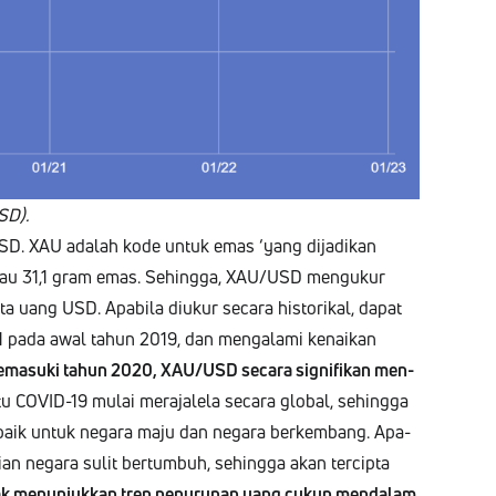
SD).
USD. XAU adalah kode untuk emas ‘yang dijadikan
au 31,1 gram emas. Sehing­ga, XAU/USD men­gukur
ta uang USD. Apa­bi­la diukur secara his­torikal, dap­at
21 pada awal tahun 2019, dan men­gala­mi kenaikan
ma­su­ki tahun 2020, XAU/USD secara sig­nifikan men­
u COVID-19 mulai mer­a­jalela secara glob­al, sehing­ga
i baik untuk negara maju dan negara berkem­bang. Apa­
an negara sulit bertum­buh, sehing­ga akan ter­cip­ta
dak menun­jukkan tren penu­runan yang cukup men­dalam