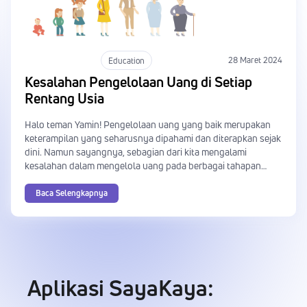
Education
28 Maret 2024
Kesalahan Pengelolaan Uang di Setiap
Rentang Usia
Halo teman Yamin! Pengelolaan uang yang baik merupakan
keterampilan yang seharusnya dipahami dan diterapkan sejak
dini. Namun sayangnya, sebagian dari kita mengalami
kesalahan dalam mengelola uang pada berbagai tahapan
kehidupan. Dari usia muda hingga usia lanjut, kesalahan-
kesalahan ini bisa memiliki dampak jangka panjang yang
Baca Selengkapnya
serius terhadap keuangan pribadi. Mari kita telaah kesalahan
pengelolaan uang yang umum terjadi di setiap tahapan usia.
Aplikasi SayaKaya: