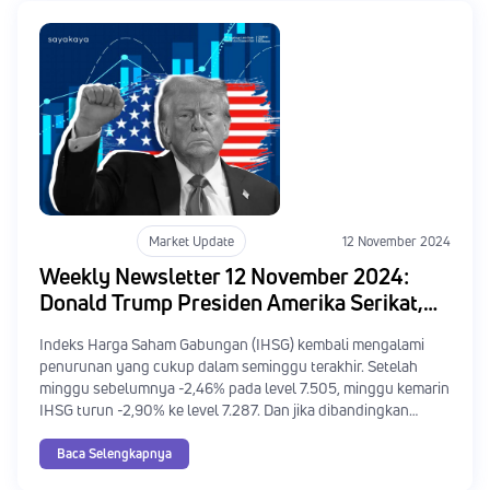
Market Update
12 November 2024
Weekly Newsletter 12 November 2024:
Donald Trump Presiden Amerika Serikat,
The Fed Memangkas Suku Bunga
Indeks Harga Saham Gabungan (IHSG) kembali mengalami
penurunan yang cukup dalam seminggu terakhir. Setelah
minggu sebelumnya -2,46% pada level 7.505, minggu kemarin
IHSG turun -2,90% ke level 7.287. Dan jika dibandingkan
kenaikan IHSG tertinggi terdekat, yaitu pada 23 Oktober 2024
dilevel 7.805, IHSG saat ini telah turun -6,63% atau 518 poin
Baca Selengkapnya
dalam waktu kurang dari 1 bulan.