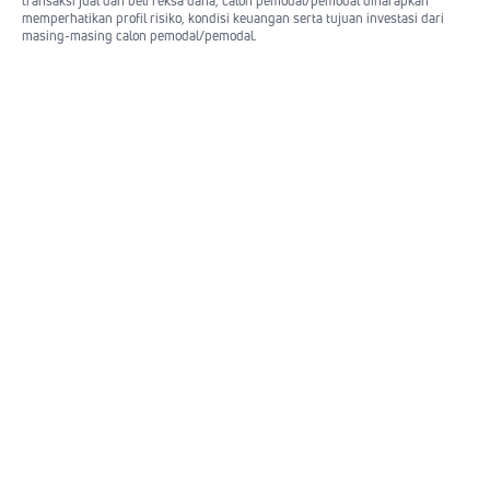
transaksi jual dan beli reksa dana, calon pemodal/pemodal diharapkan
memperhatikan profil risiko, kondisi keuangan serta tujuan investasi dari
masing-masing calon pemodal/pemodal.